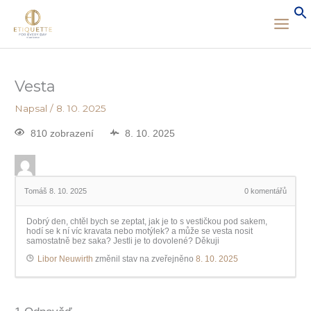
Vesta
Napsal
/
8. 10. 2025
810 zobrazení
8. 10. 2025
Tomáš
8. 10. 2025
0 komentářů
Dobrý den, chtěl bych se zeptat, jak je to s vestičkou pod sakem,
hodí se k ní víc kravata nebo motýlek? a může se vesta nosit
samostatně bez saka? Jestli je to dovolené? Děkuji
Libor Neuwirth
změnil stav na zveřejněno
8. 10. 2025