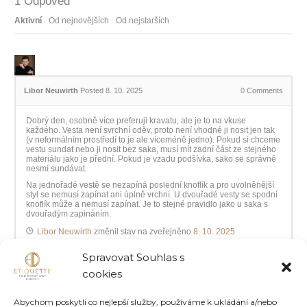
1
Odpověď
Aktivní
Od nejnovějších
Od nejstarších
Libor Neuwirth
Posted 8. 10. 2025
0
Comments
Dobrý den, osobně více preferuji kravatu, ale je to na vkuse
každého. Vesta není svrchní oděv, proto není vhodné ji nosit jen tak
(v neformálním prostředí to je ale víceméně jedno). Pokud si chceme
vestu sundat nebo ji nosit bez saka, musí mít zadní část ze stejného
materiálu jako je přední. Pokud je vzadu podšívka, sako se správně
nesmí sundávat.
Na jednořadé vestě se nezapíná poslední knoflík a pro uvolněnější
styl se nemusí zapínat ani úplně vrchní. U dvouřadé vesty se spodní
knoflík může a nemusí zapínat. Je to stejné pravidlo jako u saka s
dvouřadým zapínáním.
Libor Neuwirth
změnil stav na zveřejněno
8. 10. 2025
Spravovat Souhlas s
cookies
Abychom poskytli co nejlepší služby, používáme k ukládání a/nebo
←
Předchozí Otázka
Další Otázka
→